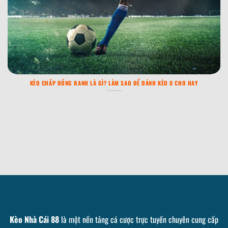
KÈO CHẤP ĐỒNG BANH LÀ GÌ? LÀM SAO ĐỂ ĐÁNH KÈO 0 CHO HAY
Kèo Nhà Cái 88
là một nền tảng cá cược trực tuyến chuyên cung cấp