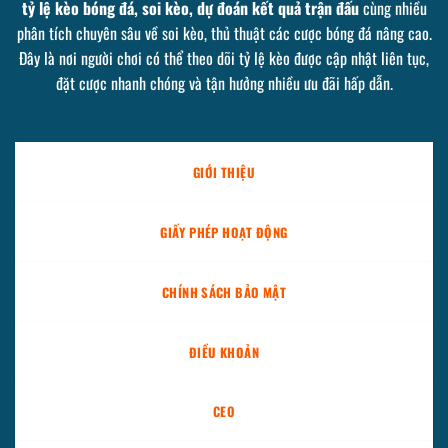
tỷ lệ kèo bóng đá, soi kèo, dự đoán kết quả trận đấu
cùng nhiều
phân tích chuyên sâu về soi kèo, thủ thuật các cược bóng đá nâng cao.
Đây là nơi người chơi có thể theo dõi tỷ lệ kèo được cập nhật liên tục,
đặt cược nhanh chóng và tận hưởng nhiều ưu đãi hấp dẫn.
GIỚI THIỆU
GIẤY PHÉP HOẠT ĐỘNG
CHÍNH SÁCH BẢO MẬT
ĐIỀU KHOẢN
CEO