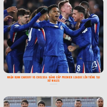
NHẬN ĐỊNH CARDIFF VS CHELSEA: ĐẲNG CẤP PREMIER LEAGUE LÊN TIẾNG TẠI
XỨ WALES