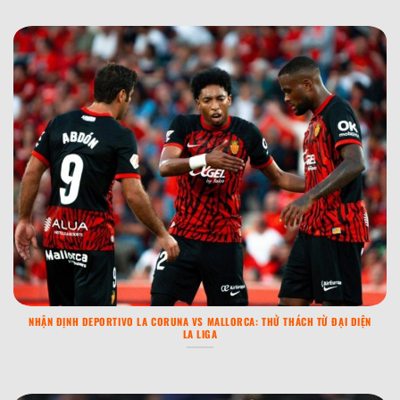
NHẬN ĐỊNH DEPORTIVO LA CORUNA VS MALLORCA: THỬ THÁCH TỪ ĐẠI DIỆN
LA LIGA