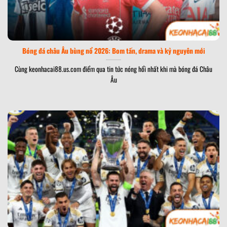
Bóng đá châu Âu bùng nổ 2026: Bom tấn, drama và kỷ nguyên mới
Cùng keonhacai88.us.com điểm qua tin tức nóng hổi nhất khi mà bóng đá Châu
Âu