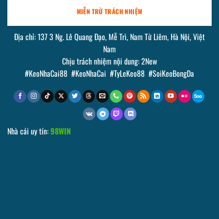
MIỄN TRỪ TRÁCH NHIỆM
Địa chỉ: 137 3 Ng. Lê Quang Đạo, Mễ Trì, Nam Từ Liêm, Hà Nội, Việt
Nam
Chịu trách nhiệm nội dung: 2New
#KeoNhaCai88 #KeoNhaCai #TyLeKeo88 #SoiKeoBongDa
Nhà cái uy tín:
98WIN