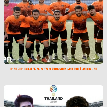
NHẬN ĐỊNH IMISLI FK VS KARVAN: CUỘC CHIẾN SINH TỒN Ở AZERBAIJAN