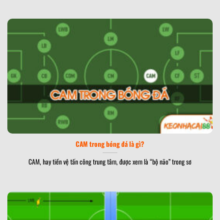
CAM trong bóng đá là gì?
CAM, hay tiền vệ tấn công trung tâm, được xem là “bộ não” trong sơ