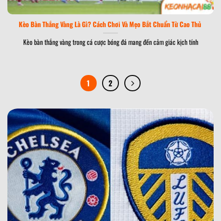
Kèo Bàn Thắng Vàng Là Gì? Cách Chơi Và Mẹo Bắt Chuẩn Từ Cao Thủ
Kèo bàn thắng vàng trong cá cược bóng đá mang đến cảm giác kịch tính
1
2