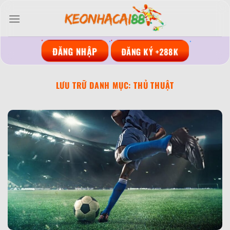
Bỏ
qua
nội
dung
ĐĂNG NHẬP
ĐĂNG KÝ +288K
LƯU TRỮ DANH MỤC:
THỦ THUẬT