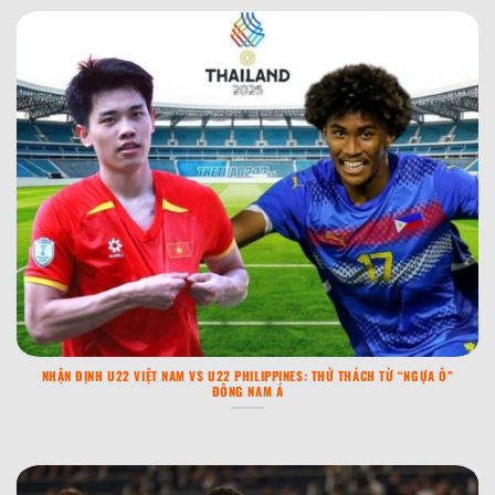
NHẬN ĐỊNH U22 VIỆT NAM VS U22 PHILIPPINES: THỬ THÁCH TỪ “NGỰA Ô”
ĐÔNG NAM Á