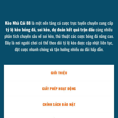
Kèo Nhà Cái 88
là một nền tảng cá cược trực tuyến chuyên cung cấp
tỷ lệ kèo bóng đá, soi kèo, dự đoán kết quả trận đấu
cùng nhiều
phân tích chuyên sâu về soi kèo, thủ thuật các cược bóng đá nâng cao.
Đây là nơi người chơi có thể theo dõi tỷ lệ kèo được cập nhật liên tục,
đặt cược nhanh chóng và tận hưởng nhiều ưu đãi hấp dẫn.
GIỚI THIỆU
GIẤY PHÉP HOẠT ĐỘNG
CHÍNH SÁCH BẢO MẬT