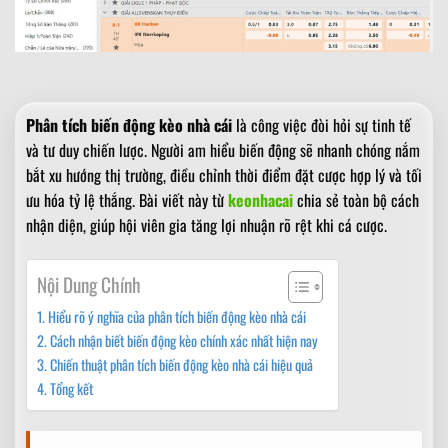
Phân tích biến động kèo nhà cái
là công việc đòi hỏi sự tinh tế
và tư duy chiến lược. Người am hiểu biến động sẽ nhanh chóng nắm
bắt xu hướng thị trường, điều chỉnh thời điểm đặt cược hợp lý và tối
ưu hóa tỷ lệ thắng. Bài viết này từ
keonhacai
chia sẻ toàn bộ cách
nhận diện, giúp hội viên gia tăng lợi nhuận rõ rệt khi cá cược.
Nội Dung Chính
Hiểu rõ ý nghĩa của phân tích biến động kèo nhà cái
Cách nhận biết biến động kèo chính xác nhất hiện nay
Chiến thuật phân tích biến động kèo nhà cái hiệu quả
Tổng kết