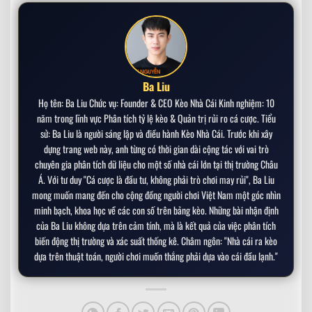
Tăng Tỷ Lệ Thắng
Top 7 Nguyên Tắc Vàng Trong Kinh Nghiệm Cược
➤
Xiên Cá Độ Bóng Đá
Ba Liu
Hướng dẫn đọc và những kinh nghiệm Kèo Châu Á
➤
Họ tên: Ba Liu Chức vụ: Founder & CEO Kèo Nhà Cái Kinh nghiệm: 10
hiệu quả
năm trong lĩnh vực Phân tích tỷ lệ kèo & Quản trị rủi ro cá cược. Tiểu
sử: Ba Liu là người sáng lập và điều hành Kèo Nhà Cái. Trước khi xây
Top 10 Cách Soi Kèo 1×2 Hiệu Quả Không Thể Bỏ
➤
Qua
dựng trang web này, anh từng có thời gian dài cộng tác với vai trò
chuyên gia phân tích dữ liệu cho một số nhà cái lớn tại thị trường Châu
Á. Với tư duy "Cá cược là đầu tư, không phải trò chơi may rủi", Ba Liu
Kèo Bàn Thắng Vàng Là Gì? Cách Chơi Và Mẹo
➤
Bắt Chuẩn Từ Cao Thủ
mong muốn mang đến cho cộng đồng người chơi Việt Nam một góc nhìn
minh bạch, khoa học về các con số trên bảng kèo. Những bài nhận định
6 Mẹo Cược Sớm Bóng Đá Cực Đỉnh Không Dành
của Ba Liu không dựa trên cảm tính, mà là kết quả của việc phân tích
➤
Cho Người Mới
biến động thị trường và xác suất thống kê. Châm ngôn: "Nhà cái ra kèo
dựa trên thuật toán, người chơi muốn thắng phải dựa vào cái đầu lạnh."
Cách Bắt Kèo Rung Hiệu Quả Với Bí Quyết Từ Dân
➤
Cá Độ