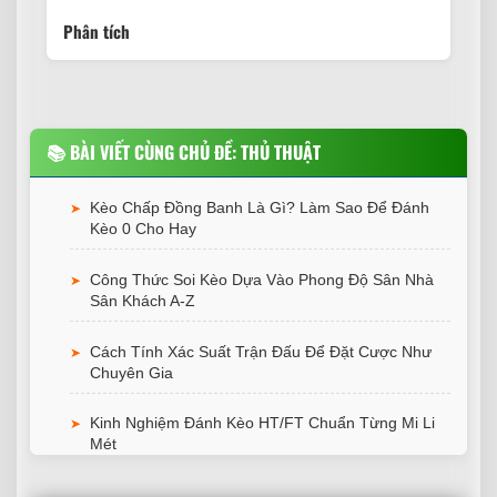
Phân tích
📚 BÀI VIẾT CÙNG CHỦ ĐỀ:
THỦ THUẬT
Kèo Chấp Đồng Banh Là Gì? Làm Sao Để Đánh
➤
Kèo 0 Cho Hay
Công Thức Soi Kèo Dựa Vào Phong Độ Sân Nhà
➤
Sân Khách A-Z
Cách Tính Xác Suất Trận Đấu Để Đặt Cược Như
➤
Chuyên Gia
Kinh Nghiệm Đánh Kèo HT/FT Chuẩn Từng Mi Li
➤
Mét
Chiến Thuật Gấp Thếp Bóng Đá Hiệu Quả Giúp
➤