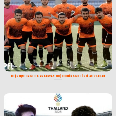
NHẬN ĐỊNH IMISLI FK VS KARVAN: CUỘC CHIẾN SINH TỒN Ở AZERBAIJAN