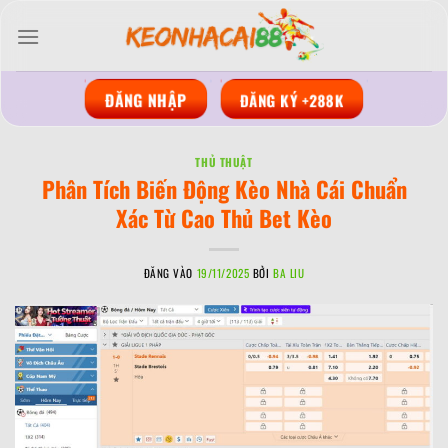
Bỏ
qua
nội
dung
ĐĂNG NHẬP
ĐĂNG KÝ +288K
THỦ THUẬT
Phân Tích Biến Động Kèo Nhà Cái Chuẩn
Xác Từ Cao Thủ Bet Kèo
ĐĂNG VÀO
19/11/2025
BỞI
BA LIU