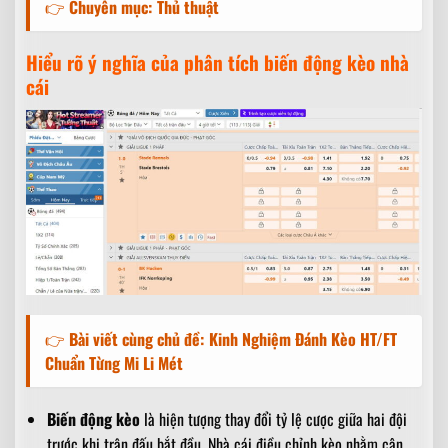
👉
Chuyên mục:
Thủ thuật
Hiểu rõ ý nghĩa của phân tích biến động kèo nhà
cái
👉
Bài viết cùng chủ đề:
Kinh Nghiệm Đánh Kèo HT/FT
Chuẩn Từng Mi Li Mét
Biến động kèo
là hiện tượng thay đổi tỷ lệ cược giữa hai đội
trước khi trận đấu bắt đầu. Nhà cái điều chỉnh kèo nhằm cân