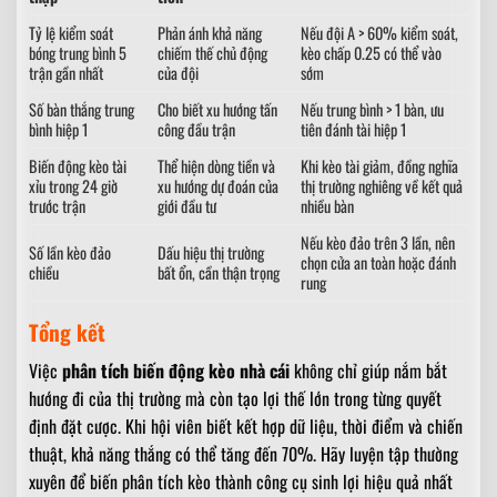
Tỷ lệ kiểm soát
Phản ánh khả năng
Nếu đội A > 60% kiểm soát,
bóng trung bình 5
chiếm thế chủ động
kèo chấp 0.25 có thể vào
trận gần nhất
của đội
sớm
Số bàn thắng trung
Cho biết xu hướng tấn
Nếu trung bình > 1 bàn, ưu
bình hiệp 1
công đầu trận
tiên đánh tài hiệp 1
Biến động kèo tài
Thể hiện dòng tiền và
Khi kèo tài giảm, đồng nghĩa
xỉu trong 24 giờ
xu hướng dự đoán của
thị trường nghiêng về kết quả
trước trận
giới đầu tư
nhiều bàn
Nếu kèo đảo trên 3 lần, nên
Số lần kèo đảo
Dấu hiệu thị trường
chọn cửa an toàn hoặc đánh
chiều
bất ổn, cần thận trọng
rung
Tổng kết
Việc
phân tích biến động kèo nhà cái
không chỉ giúp nắm bắt
hướng đi của thị trường mà còn tạo lợi thế lớn trong từng quyết
định đặt cược. Khi hội viên biết kết hợp dữ liệu, thời điểm và chiến
thuật, khả năng thắng có thể tăng đến 70%. Hãy luyện tập thường
xuyên để biến phân tích kèo thành công cụ sinh lợi hiệu quả nhất