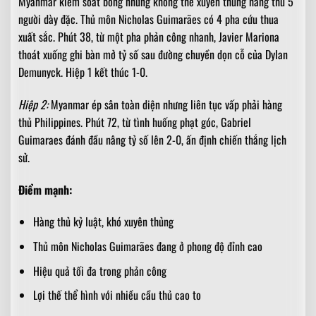
Myanmar kiểm soát bóng nhưng không thể xuyên thủng hàng thủ 5
người dày đặc. Thủ môn Nicholas Guimarães có 4 pha cứu thua
xuất sắc. Phút 38, từ một pha phản công nhanh, Javier Mariona
thoát xuống ghi bàn mở tỷ số sau đường chuyền dọn cỗ của Dylan
Demunyck. Hiệp 1 kết thúc 1-0.
Hiệp 2:
Myanmar ép sân toàn diện nhưng liên tục vấp phải hàng
thủ Philippines. Phút 72, từ tình huống phạt góc, Gabriel
Guimaraes đánh đầu nâng tỷ số lên 2-0, ấn định chiến thắng lịch
sử.
Điểm mạnh:
Hàng thủ kỷ luật, khó xuyên thủng
Thủ môn Nicholas Guimarães đang ở phong độ đỉnh cao
Hiệu quả tối đa trong phản công
Lợi thế thể hình với nhiều cầu thủ cao to