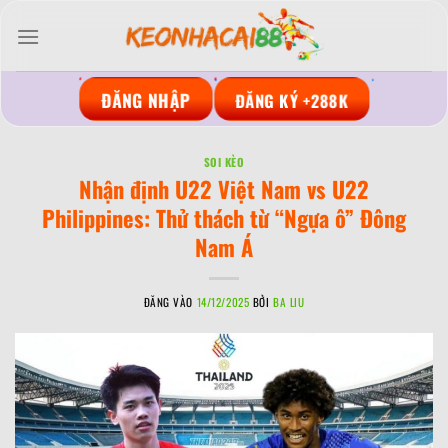
Bỏ
qua
nội
dung
ĐĂNG NHẬP
ĐĂNG KÝ +288K
SOI KÈO
Nhận định U22 Việt Nam vs U22
Philippines: Thử thách từ “Ngựa ô” Đông
Nam Á
ĐĂNG VÀO
14/12/2025
BỞI
BA LIU