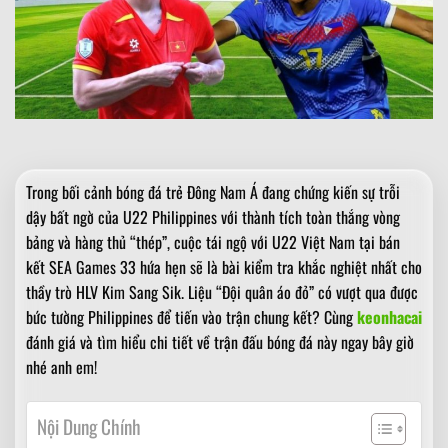
Trong bối cảnh bóng đá trẻ Đông Nam Á đang chứng kiến sự trỗi
dậy bất ngờ của U22 Philippines với thành tích toàn thắng vòng
bảng và hàng thủ “thép”, cuộc tái ngộ với U22 Việt Nam tại bán
kết SEA Games 33 hứa hẹn sẽ là bài kiểm tra khắc nghiệt nhất cho
thầy trò HLV Kim Sang Sik. Liệu “Đội quân áo đỏ” có vượt qua được
bức tường Philippines để tiến vào trận chung kết? Cùng
keonhacai
đánh giá và tìm hiểu chi tiết về trận đấu bóng đá này ngay bây giờ
nhé anh em!
Nội Dung Chính