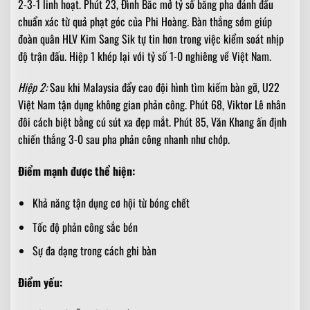
2-3-1 linh hoạt. Phút 23, Đình Bắc mở tỷ số bằng pha đánh đầu
chuẩn xác từ quả phạt góc của Phi Hoàng. Bàn thắng sớm giúp
đoàn quân HLV Kim Sang Sik tự tin hơn trong việc kiểm soát nhịp
độ trận đấu. Hiệp 1 khép lại với tỷ số 1-0 nghiêng về Việt Nam.
Hiệp 2:
Sau khi Malaysia đẩy cao đội hình tìm kiếm bàn gỡ, U22
Việt Nam tận dụng không gian phản công. Phút 68, Viktor Lê nhân
đôi cách biệt bằng cú sút xa đẹp mắt. Phút 85, Văn Khang ấn định
chiến thắng 3-0 sau pha phản công nhanh như chớp.
Điểm mạnh được thể hiện:
Khả năng tận dụng cơ hội từ bóng chết
Tốc độ phản công sắc bén
Sự đa dạng trong cách ghi bàn
Điểm yếu: