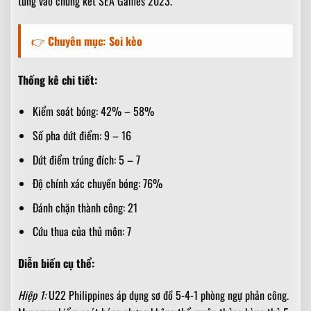
từng vào chung kết SEA Games 2023.
👉
Chuyên mục:
Soi kèo
Thống kê chi tiết:
Kiểm soát bóng: 42% – 58%
Số pha dứt điểm: 9 – 16
Dứt điểm trúng đích: 5 – 7
Độ chính xác chuyền bóng: 76%
Đánh chặn thành công: 21
Cứu thua của thủ môn: 7
Diễn biến cụ thể:
Hiệp 1:
U22 Philippines áp dụng sơ đồ 5-4-1 phòng ngự phản công.