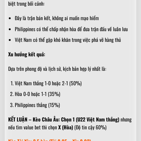
biệt trong bối cảnh:
Đây là trận bán kết, không ai muốn mạo hiểm
Philippines có thể chấp nhận hòa để đưa trận đấu về luân lưu
Việt Nam có thể gặp khó khăn trong việc phá vỡ hàng thủ
Xu hướng kết quả:
Dựa trên phong độ và lịch sử, kịch bản hợp lý nhất là:
Việt Nam thắng 1-0 hoặc 2-1 (50%)
Hòa 0-0 hoặc 1-1 (35%)
Philippines thắng (15%)
KẾT LUẬN – Kèo Châu Âu: Chọn 1 (U22 Việt Nam thắng)
nhưng
nếu tìm value bet thì chọn
X (Hòa)
(Độ tin cậy 60%)