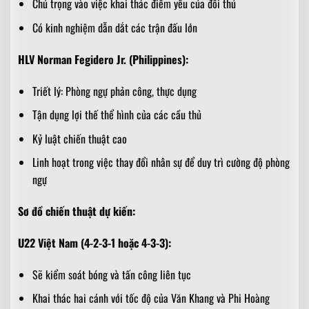
Chú trọng vào việc khai thác điểm yếu của đối thủ
Có kinh nghiệm dẫn dắt các trận đấu lớn
HLV Norman Fegidero Jr. (Philippines):
Triết lý: Phòng ngự phản công, thực dụng
Tận dụng lợi thế thể hình của các cầu thủ
Kỷ luật chiến thuật cao
Linh hoạt trong việc thay đổi nhân sự để duy trì cường độ phòng
ngự
Sơ đồ chiến thuật dự kiến:
U22 Việt Nam (4-2-3-1 hoặc 4-3-3):
Sẽ kiểm soát bóng và tấn công liên tục
Khai thác hai cánh với tốc độ của Văn Khang và Phi Hoàng