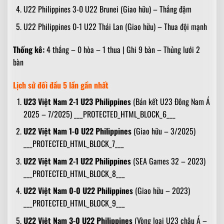
U22 Philippines 3-0 U22 Brunei (Giao hữu) – Thắng đậm
U22 Philippines 0-1 U22 Thái Lan (Giao hữu) – Thua đội mạnh
Thống kê:
4 thắng – 0 hòa – 1 thua | Ghi 9 bàn – Thủng lưới 2
bàn
Lịch sử đối đầu 5 lần gần nhất
U23 Việt Nam 2-1 U23 Philippines
(Bán kết U23 Đông Nam Á
2025 – 7/2025) ___PROTECTED_HTML_BLOCK_6___
U22 Việt Nam 1-0 U22 Philippines
(Giao hữu – 3/2025)
___PROTECTED_HTML_BLOCK_7___
U22 Việt Nam 2-1 U22 Philippines
(SEA Games 32 – 2023)
___PROTECTED_HTML_BLOCK_8___
U22 Việt Nam 0-0 U22 Philippines
(Giao hữu – 2023)
___PROTECTED_HTML_BLOCK_9___
U22 Việt Nam 3-0 U22 Philippines
(Vòng loại U23 châu Á –