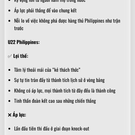
Áp lực phải thắng để vào chung kết
Nỗi lo về việc không phá được hàng thủ Philippines như trận
trước
U22 Philippines:
✅
Lợi thế:
Tâm lý thoải mái của “kẻ thách thức”
Sự tự tin tràn đầy từ thành tích lịch sử ở vòng bảng
Không có áp lực, mọi thành tích từ đây đều là thành công
Tinh thần đoàn kết cao sau những chiến thắng
❌
Áp lực:
Lần đầu tiên thi đấu ở giai đoạn knock-out