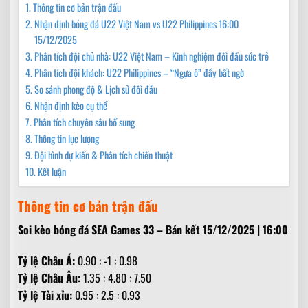
Thông tin cơ bản trận đấu
Nhận định bóng đá U22 Việt Nam vs U22 Philippines 16:00
15/12/2025
Phân tích đội chủ nhà: U22 Việt Nam – Kinh nghiệm đối đầu sức trẻ
Phân tích đội khách: U22 Philippines – “Ngựa ô” đầy bất ngờ
So sánh phong độ & Lịch sử đối đầu
Nhận định kèo cụ thể
Phân tích chuyên sâu bổ sung
Thông tin lực lượng
Đội hình dự kiến & Phân tích chiến thuật
Kết luận
Thông tin cơ bản trận đấu
Soi kèo bóng đá SEA Games 33 – Bán kết
15/12/2025 | 16:00
Tỷ lệ Châu Á:
0.90 : -1 : 0.98
Tỷ lệ Châu Âu:
1.35 : 4.80 : 7.50
Tỷ lệ Tài xỉu:
0.95 : 2.5 : 0.93