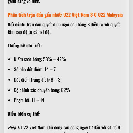
gánh nặng vô hình.
Phân tích trận đấu gần nhất: U22 Việt Nam 3-0 U22 Malaysia
Bối cảnh:
Trận đấu quyết định ngôi đầu bảng B diễn ra với quyết
tâm cao độ từ cả hai đội.
Thống kê chi tiết:
Kiểm soát bóng: 58% – 42%
Số pha dứt điểm: 14 – 7
Dứt điểm trúng đích: 8 – 3
Độ chính xác chuyền bóng: 82%
Phạm lỗi: 11 – 14
Diễn biến cụ thể:
Hiệp 1:
U22 Việt Nam chủ động tấn công ngay từ đầu với sơ đồ 4-