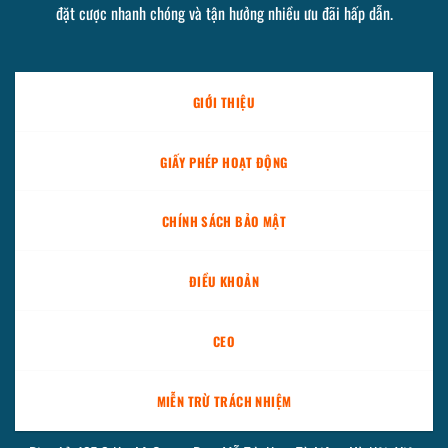
đặt cược nhanh chóng và tận hưởng nhiều ưu đãi hấp dẫn.
GIỚI THIỆU
GIẤY PHÉP HOẠT ĐỘNG
CHÍNH SÁCH BẢO MẬT
ĐIỀU KHOẢN
CEO
MIỄN TRỪ TRÁCH NHIỆM