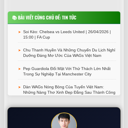
📚 BÀI VIẾT CÙNG CHỦ ĐỀ:
TIN TỨC
Soi Kèo: Chelsea vs Leeds United | 26/04/2026 |
➤
15:00 | FA Cup
Chu Thanh Huyền Và Những Chuyến Du Lịch Nghỉ
➤
Dưỡng Đáng Mơ Ước Của WAGs Việt Nam
Pep Guardiola Đối Mặt Với Thử Thách Lớn Nhất
➤
Trong Sự Nghiệp Tại Manchester City
Dàn WAGs Nóng Bỏng Của Tuyển Việt Nam:
➤
Những Nàng Thơ Xinh Đẹp Đằng Sau Thành Công
Ronaldo Và Dàn Xe Độc Nhất Thế Giới: Bộ Sưu
➤
Tập 25 Triệu USD Của Siêu Sao
Cristiano Ronaldo Chính Thức Trở Thành Tỷ Phú
➤