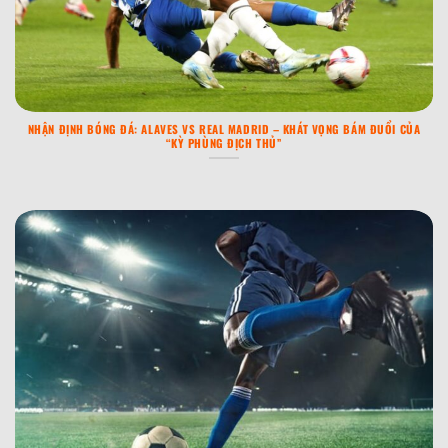
NHẬN ĐỊNH BÓNG ĐÁ: ALAVES VS REAL MADRID – KHÁT VỌNG BÁM ĐUỔI CỦA
“KỲ PHÙNG ĐỊCH THỦ”