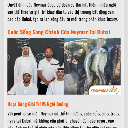
Quyết định của Neymar được dự đoán sẽ thu hút thêm nhiều ngôi
sao thể thao và giải trí khác đầu tư vào thị trường bất động sản
cao cấp Dubai, tạo ra làn sóng đầu tư mới trong phân khúc luxury.
Cuộc Sống Sang Chảnh Của Neymar Tại Dubai
Hoạt Động Giải Trí Và Nghỉ Dưỡng
Với penthouse mới, Neymar có thể tận hưởng cuộc sống sang trọng
ngay tại Dubai mà không cần phải di chuyển đến các resort cao
cấp. Anh có thể tổ chức các bữa tiệc riêng tư, thư giãn tại spa cá