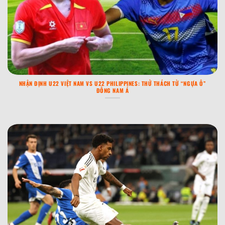
NHẬN ĐỊNH U22 VIỆT NAM VS U22 PHILIPPINES: THỬ THÁCH TỪ “NGỰA Ô”
ĐÔNG NAM Á