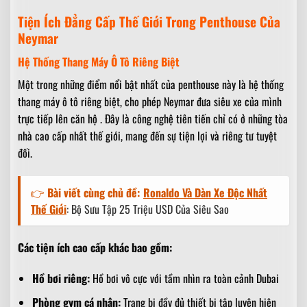
Tiện Ích Đẳng Cấp Thế Giới Trong Penthouse Của
Neymar
Hệ Thống Thang Máy Ô Tô Riêng Biệt
Một trong những điểm nổi bật nhất của penthouse này là hệ thống
thang máy ô tô riêng biệt, cho phép Neymar đưa siêu xe của mình
trực tiếp lên căn hộ . Đây là công nghệ tiên tiến chỉ có ở những tòa
nhà cao cấp nhất thế giới, mang đến sự tiện lợi và riêng tư tuyệt
đối.
👉
Bài viết cùng chủ đề:
Ronaldo Và Dàn Xe Độc Nhất
Thế Giới
: Bộ Sưu Tập 25 Triệu USD Của Siêu Sao
Các tiện ích cao cấp khác bao gồm:
Hồ bơi riêng:
Hồ bơi vô cực với tầm nhìn ra toàn cảnh Dubai
Phòng gym cá nhân:
Trang bị đầy đủ thiết bị tập luyện hiện