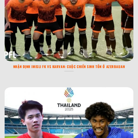
NHẬN ĐỊNH IMISLI FK VS KARVAN: CUỘC CHIẾN SINH TỒN Ở AZERBAIJAN