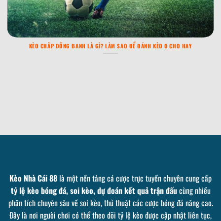
KÈO CHẤP ĐỒNG BANH LÀ GÌ? LÀM SAO ĐỂ ĐÁNH KÈO 0 CHO HAY
Kèo Nhà Cái 88
là một nền tảng cá cược trực tuyến chuyên cung cấp
tỷ lệ kèo bóng đá, soi kèo, dự đoán kết quả trận đấu
cùng nhiều
phân tích chuyên sâu về soi kèo, thủ thuật các cược bóng đá nâng cao.
Đây là nơi người chơi có thể theo dõi tỷ lệ kèo được cập nhật liên tục,