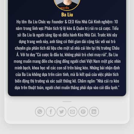
Bóng Đá Đầu Tiên Trong Lịch Sử
Ba Liu
Phong Cách Thời Trang Của Beckham Chưa Bao
➤
Họ tên: Ba Liu Chức vụ: Founder & CEO Kèo Nhà Cái Kinh nghiệm: 10
Giờ Lỗi Thời – Biểu Tượng Nam Giới
năm trong lĩnh vực Phân tích tỷ lệ kèo & Quản trị rủi ro cá cược. Tiểu
sử: Ba Liu là người sáng lập và điều hành Kèo Nhà Cái. Trước khi xây
Đẳng Cấp CR7: Chi 1.400 Tỷ Mua Máy Bay Riêng
➤
Gulfstream G650
dựng trang web này, anh từng có thời gian dài cộng tác với vai trò
chuyên gia phân tích dữ liệu cho một số nhà cái lớn tại thị trường Châu
Á. Với tư duy "Cá cược là đầu tư, không phải trò chơi may rủi", Ba Liu
Top 5 Siêu Xe Đắt Nhất Trong Bộ Sưu Tập Của
➤
Kylian Mbappe
mong muốn mang đến cho cộng đồng người chơi Việt Nam một góc nhìn
minh bạch, khoa học về các con số trên bảng kèo. Những bài nhận định
Cuộc Sống Giản Dị Của Messi Bên Vợ Con – Hạnh
của Ba Liu không dựa trên cảm tính, mà là kết quả của việc phân tích
➤
Phúc Trong Sự Bình Yên
biến động thị trường và xác suất thống kê. Châm ngôn: "Nhà cái ra kèo
dựa trên thuật toán, người chơi muốn thắng phải dựa vào cái đầu lạnh."
CDM trong bóng đá là gì? Tìm hiểu chi tiết
➤
CAM trong bóng đá là gì?
➤
RW trong bóng đá là gì – Tìm hiểu chi tiết vị trí RW
➤
Bóng đá châu Âu bùng nổ 2026: Bom tấn, drama
➤