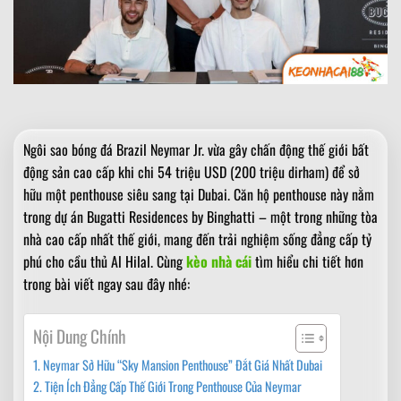
Ngôi sao bóng đá Brazil Neymar Jr. vừa gây chấn động thế giới bất
động sản cao cấp khi chi 54 triệu USD (200 triệu dirham) để sở
hữu một penthouse siêu sang tại Dubai. Căn hộ penthouse này nằm
trong dự án Bugatti Residences by Binghatti – một trong những tòa
nhà cao cấp nhất thế giới, mang đến trải nghiệm sống đẳng cấp tỷ
phú cho cầu thủ Al Hilal. Cùng
kèo nhà cái
tìm hiểu chi tiết hơn
trong bài viết ngay sau đây nhé:
Nội Dung Chính
Neymar Sở Hữu “Sky Mansion Penthouse” Đắt Giá Nhất Dubai
Tiện Ích Đẳng Cấp Thế Giới Trong Penthouse Của Neymar