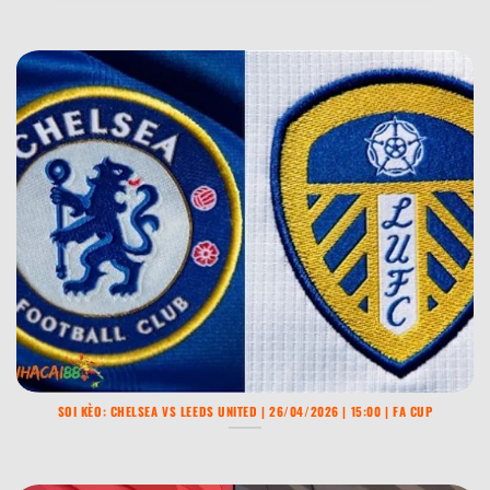
và kỷ nguyên mới
Tương lai Ibrahima Konaté: Liverpool giữ trụ cột
➤
hay Real Madrid có thêm “Galactico” mới?
LW trong bóng đá là gì? Giải mã khái niệm
➤
SOI KÈO: CHELSEA VS LEEDS UNITED | 26/04/2026 | 15:00 | FA CUP