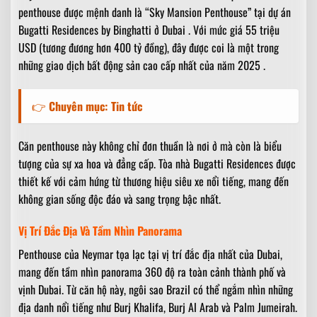
penthouse được mệnh danh là “Sky Mansion Penthouse” tại dự án
Bugatti Residences by Binghatti ở Dubai . Với mức giá 55 triệu
USD (tương đương hơn 400 tỷ đồng), đây được coi là một trong
những giao dịch bất động sản cao cấp nhất của năm 2025 .
👉
Chuyên mục:
Tin tức
Căn penthouse này không chỉ đơn thuần là nơi ở mà còn là biểu
tượng của sự xa hoa và đẳng cấp. Tòa nhà Bugatti Residences được
thiết kế với cảm hứng từ thương hiệu siêu xe nổi tiếng, mang đến
không gian sống độc đáo và sang trọng bậc nhất.
Vị Trí Đắc Địa Và Tầm Nhìn Panorama
Penthouse của Neymar tọa lạc tại vị trí đắc địa nhất của Dubai,
mang đến tầm nhìn panorama 360 độ ra toàn cảnh thành phố và
vịnh Dubai. Từ căn hộ này, ngôi sao Brazil có thể ngắm nhìn những
địa danh nổi tiếng như Burj Khalifa, Burj Al Arab và Palm Jumeirah.