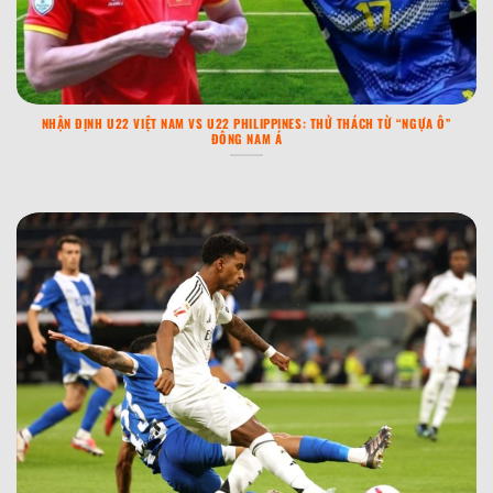
NHẬN ĐỊNH U22 VIỆT NAM VS U22 PHILIPPINES: THỬ THÁCH TỪ “NGỰA Ô”
ĐÔNG NAM Á