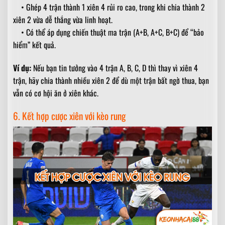
• Ghép 4 trận thành 1 xiên 4 rủi ro cao, trong khi chia thành 2
xiên 2 vừa dễ thắng vừa linh hoạt.
• Có thể áp dụng chiến thuật ma trận (A+B, A+C, B+C) để “bảo
hiểm” kết quả.
Ví dụ:
Nếu bạn tin tưởng vào 4 trận A, B, C, D thì thay vì xiên 4
trận, hãy chia thành nhiều xiên 2 để dù một trận bất ngờ thua, bạn
vẫn có cơ hội ăn ở xiên khác.
6. Kết hợp cược xiên với kèo rung