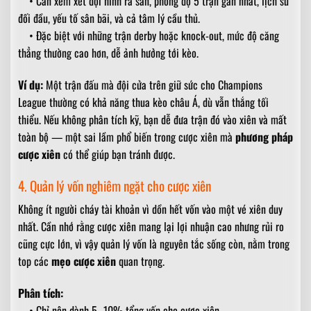
• Cần xem xét đội hình ra sân, phong độ 5 trận gần nhất, lịch sử
đối đầu, yếu tố sân bãi, và cả tâm lý cầu thủ.
• Đặc biệt với những trận derby hoặc knock-out, mức độ căng
thẳng thường cao hơn, dễ ảnh hưởng tới kèo.
Ví dụ:
Một trận đấu mà đội cửa trên giữ sức cho Champions
League thường có khả năng thua kèo châu Á, dù vẫn thắng tối
thiểu. Nếu không phân tích kỹ, bạn dễ đưa trận đó vào xiên và mất
toàn bộ — một sai lầm phổ biến trong cược xiên mà
phương pháp
cược xiên
có thể giúp bạn tránh được.
4. Quản lý vốn nghiêm ngặt cho cược xiên
Không ít người cháy tài khoản vì dồn hết vốn vào một vé xiên duy
nhất. Cần nhớ rằng cược xiên mang lại lợi nhuận cao nhưng rủi ro
cũng cực lớn, vì vậy quản lý vốn là nguyên tắc sống còn, nằm trong
top các
mẹo cược xiên
quan trọng.
Phân tích:
• Chỉ nên dành 5–10% tổng vốn cho cược xiên.