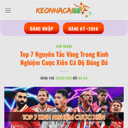
Bỏ
qua
nội
dung
ĐĂNG NHẬP
ĐĂNG KÝ +288K
THỦ THUẬT
Top 7 Nguyên Tắc Vàng Trong Kinh
Nghiệm Cược Xiên Cá Độ Bóng Đá
ĐĂNG VÀO
23/09/2025
BỞI
BA LIU