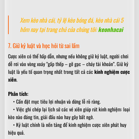
Xem kèo nhà cái, tỷ lệ kèo bóng đá, kèo nhà cái 5
hôm nay tại trang chủ của chúng tôi:
keonhacai
7. Giữ kỷ luật và học hỏi từ sai lầm
Cược xiên có thể hấp dẫn, nhưng nếu không giữ kỷ luật, người chơi
dễ rơi vào vòng xoáy “gấp thếp – gỡ gạc – cháy tài khoản”. Giữ kỷ
luật là yếu tố quan trọng nhất trong tất cả các
kinh nghiệm cược
xiên
.
Phân tích:
• Cần đặt mục tiêu lợi nhuận và dừng lỗ rõ ràng.
• Việc ghi chép lại lịch sử các vé xiên giúp rút kinh nghiệm: loại
kèo nào đáng tin, giải đấu nào hay gây bất ngờ.
• Kỷ luật chính là nền tảng để kinh nghiệm cược xiên phát huy
hiệu quả.