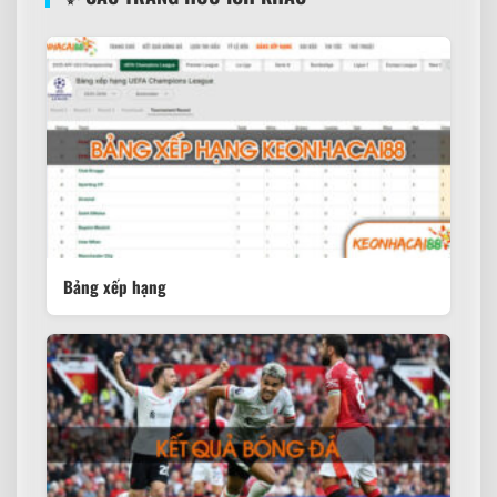
Bảng xếp hạng