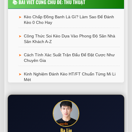
📚 BÀI VIẾT CÙNG CHỦ ĐỀ:
THỦ THUẬT
Kèo Chấp Đồng Banh Là Gì? Làm Sao Để Đánh
➤
Kèo 0 Cho Hay
Công Thức Soi Kèo Dựa Vào Phong Độ Sân Nhà
➤
Sân Khách A-Z
Cách Tính Xác Suất Trận Đấu Để Đặt Cược Như
➤
Chuyên Gia
Kinh Nghiệm Đánh Kèo HT/FT Chuẩn Từng Mi Li
➤
Mét
Phân Tích Biến Động Kèo Nhà Cái Chuẩn Xác Từ
➤
Cao Thủ Bet Kèo
Chiến Thuật Gấp Thếp Bóng Đá Hiệu Quả Giúp
➤
Tăng Tỷ Lệ Thắng
Ba Liu
Hướng dẫn đọc và những kinh nghiệm Kèo Châu Á
➤