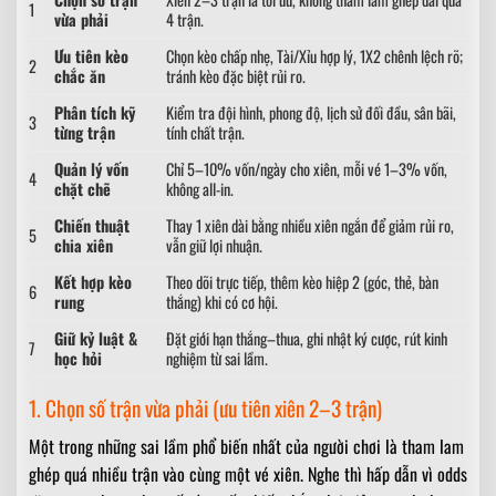
1
vừa phải
4 trận.
Ưu tiên kèo
Chọn kèo chấp nhẹ, Tài/Xỉu hợp lý, 1X2 chênh lệch rõ;
2
chắc ăn
tránh kèo đặc biệt rủi ro.
Phân tích kỹ
Kiểm tra đội hình, phong độ, lịch sử đối đầu, sân bãi,
3
từng trận
tính chất trận.
Quản lý vốn
Chỉ 5–10% vốn/ngày cho xiên, mỗi vé 1–3% vốn,
4
chặt chẽ
không all-in.
Chiến thuật
Thay 1 xiên dài bằng nhiều xiên ngắn để giảm rủi ro,
5
chia xiên
vẫn giữ lợi nhuận.
Kết hợp kèo
Theo dõi trực tiếp, thêm kèo hiệp 2 (góc, thẻ, bàn
6
rung
thắng) khi có cơ hội.
Giữ kỷ luật &
Đặt giới hạn thắng–thua, ghi nhật ký cược, rút kinh
7
học hỏi
nghiệm từ sai lầm.
1. Chọn số trận vừa phải (ưu tiên xiên 2–3 trận)
Một trong những sai lầm phổ biến nhất của người chơi là tham lam
ghép quá nhiều trận vào cùng một vé xiên. Nghe thì hấp dẫn vì odds