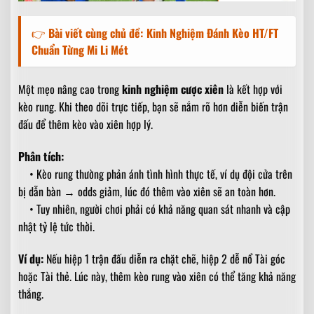
👉
Bài viết cùng chủ đề:
Kinh Nghiệm Đánh Kèo HT/FT
Chuẩn Từng Mi Li Mét
Một mẹo nâng cao trong
kinh nghiệm cược xiên
là kết hợp với
kèo rung. Khi theo dõi trực tiếp, bạn sẽ nắm rõ hơn diễn biến trận
đấu để thêm kèo vào xiên hợp lý.
Phân tích:
• Kèo rung thường phản ánh tình hình thực tế, ví dụ đội cửa trên
bị dẫn bàn → odds giảm, lúc đó thêm vào xiên sẽ an toàn hơn.
• Tuy nhiên, người chơi phải có khả năng quan sát nhanh và cập
nhật tỷ lệ tức thời.
Ví dụ:
Nếu hiệp 1 trận đấu diễn ra chặt chẽ, hiệp 2 dễ nổ Tài góc
hoặc Tài thẻ. Lúc này, thêm kèo rung vào xiên có thể tăng khả năng
thắng.