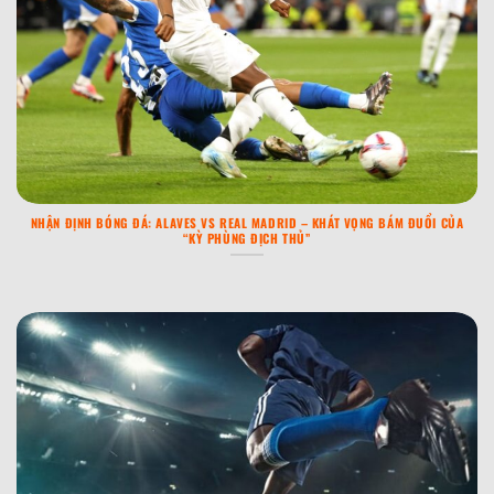
NHẬN ĐỊNH BÓNG ĐÁ: ALAVES VS REAL MADRID – KHÁT VỌNG BÁM ĐUỔI CỦA
“KỲ PHÙNG ĐỊCH THỦ”