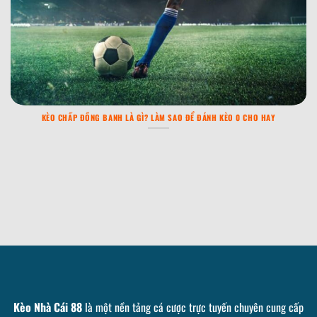
KÈO CHẤP ĐỒNG BANH LÀ GÌ? LÀM SAO ĐỂ ĐÁNH KÈO 0 CHO HAY
Kèo Nhà Cái 88
là một nền tảng cá cược trực tuyến chuyên cung cấp