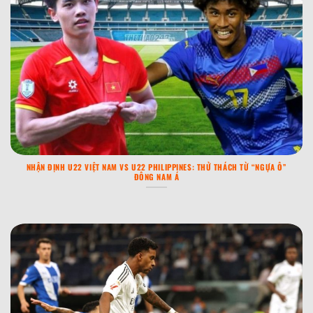
NHẬN ĐỊNH U22 VIỆT NAM VS U22 PHILIPPINES: THỬ THÁCH TỪ “NGỰA Ô”
ĐÔNG NAM Á