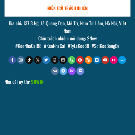
MIỄN TRỪ TRÁCH NHIỆM
Địa chỉ: 137 3 Ng. Lê Quang Đạo, Mễ Trì, Nam Từ Liêm, Hà Nội, Việt
Nam
Chịu trách nhiệm nội dung: 2New
#KeoNhaCai88 #KeoNhaCai #TyLeKeo88 #SoiKeoBongDa
Nhà cái uy tín:
98WIN