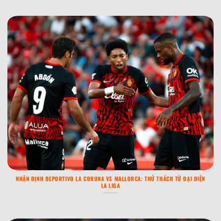
NHẬN ĐỊNH DEPORTIVO LA CORUNA VS MALLORCA: THỬ THÁCH TỪ ĐẠI DIỆN
LA LIGA