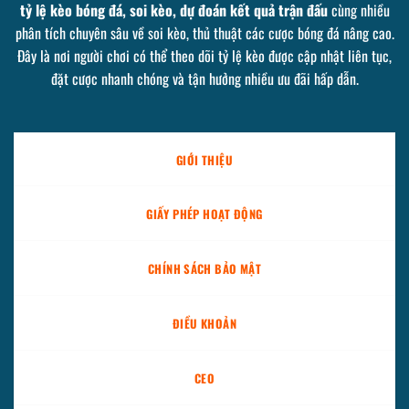
tỷ lệ kèo bóng đá, soi kèo, dự đoán kết quả trận đấu
cùng nhiều
phân tích chuyên sâu về soi kèo, thủ thuật các cược bóng đá nâng cao.
Đây là nơi người chơi có thể theo dõi tỷ lệ kèo được cập nhật liên tục,
đặt cược nhanh chóng và tận hưởng nhiều ưu đãi hấp dẫn.
GIỚI THIỆU
GIẤY PHÉP HOẠT ĐỘNG
CHÍNH SÁCH BẢO MẬT
ĐIỀU KHOẢN
CEO