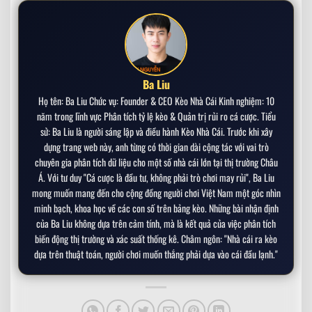
Cao Thủ Bet Kèo
Top 7 Nguyên Tắc Vàng Trong Kinh Nghiệm Cược
➤
Xiên Cá Độ Bóng Đá
Ba Liu
Hướng dẫn đọc và những kinh nghiệm Kèo Châu Á
➤
Họ tên: Ba Liu Chức vụ: Founder & CEO Kèo Nhà Cái Kinh nghiệm: 10
hiệu quả
năm trong lĩnh vực Phân tích tỷ lệ kèo & Quản trị rủi ro cá cược. Tiểu
sử: Ba Liu là người sáng lập và điều hành Kèo Nhà Cái. Trước khi xây
Top 10 Cách Soi Kèo 1×2 Hiệu Quả Không Thể Bỏ
➤
Qua
dựng trang web này, anh từng có thời gian dài cộng tác với vai trò
chuyên gia phân tích dữ liệu cho một số nhà cái lớn tại thị trường Châu
Á. Với tư duy "Cá cược là đầu tư, không phải trò chơi may rủi", Ba Liu
Kèo Bàn Thắng Vàng Là Gì? Cách Chơi Và Mẹo
➤
Bắt Chuẩn Từ Cao Thủ
mong muốn mang đến cho cộng đồng người chơi Việt Nam một góc nhìn
minh bạch, khoa học về các con số trên bảng kèo. Những bài nhận định
6 Mẹo Cược Sớm Bóng Đá Cực Đỉnh Không Dành
của Ba Liu không dựa trên cảm tính, mà là kết quả của việc phân tích
➤
Cho Người Mới
biến động thị trường và xác suất thống kê. Châm ngôn: "Nhà cái ra kèo
dựa trên thuật toán, người chơi muốn thắng phải dựa vào cái đầu lạnh."
Cách Bắt Kèo Rung Hiệu Quả Với Bí Quyết Từ Dân
➤
Cá Độ
Top 9 Mẹo Kèo Thẻ Phạt Chuẩn Xác Từ Cao Thủ
➤