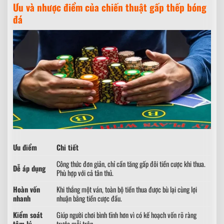
Ưu và nhược điểm của chiến thuật gấp thếp bóng
đá
Ưu điểm
Chi tiết
Công thức đơn giản, chỉ cần tăng gấp đôi tiền cược khi thua.
Dễ áp dụng
Phù hợp với cả tân thủ.
Hoàn vốn
Khi thắng một ván, toàn bộ tiền thua được bù lại cùng lợi
nhanh
nhuận bằng tiền cược đầu.
Kiểm soát
Giúp người chơi bình tĩnh hơn vì có kế hoạch vốn rõ ràng
tâm lý
trước mỗi trận.