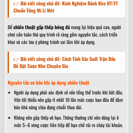
👉
Bài viết cùng chủ đề:
Kinh Nghiệm Đánh Kèo HT/FT
Chuẩn Từng Mi Li Mét
Để
chiến thuật gấp thếp bóng đá
mang lại hiệu quả cao, người
chơi cần tuân thủ quy trình rõ ràng gồm nguyên tắc, cách triển
khai và các lưu ý phòng tránh sai lầm khi áp dụng.
👉
Bài viết cùng chủ đề:
Cách Tính Xác Suất Trận Đấu
Để Đặt Cược Như Chuyên Gia
Nguyên tắc cơ bản khi áp dụng chiến thuật
Người áp dụng phải xác định số vốn tổng thể trước khi bắt đầu.
Vốn tối thiểu nên gấp ít nhất 10 lần mức cược ban đầu để đảm
bảo khả năng chịu đựng chuỗi thua dài.
Không nên gấp thếp vô hạn. Thông thường chỉ nên dừng lại ở
mức 5–6 vòng cược liên tiếp để hạn chế rủi ro cháy tài khoản.