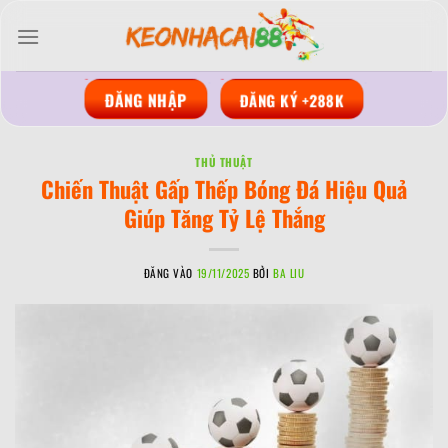
Bỏ
qua
nội
dung
ĐĂNG NHẬP
ĐĂNG KÝ +288K
THỦ THUẬT
Chiến Thuật Gấp Thếp Bóng Đá Hiệu Quả
Giúp Tăng Tỷ Lệ Thắng
ĐĂNG VÀO
19/11/2025
BỞI
BA LIU