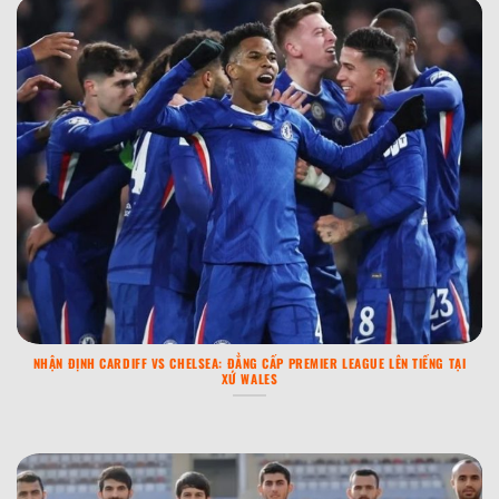
NHẬN ĐỊNH CARDIFF VS CHELSEA: ĐẲNG CẤP PREMIER LEAGUE LÊN TIẾNG TẠI
XỨ WALES