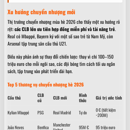
Xu hướng chuyển nhượng mới
Thị trường chuyển nhượng mùa hè 2026 cho thấy một xu hướng rõ
rệt:
các CLB lớn ưu tiên hợp đồng miễn phí và tài năng trẻ
.
Real có Mbappé, Bayern ký với một số sao trẻ từ Nam Mỹ, còn
Arsenal tập trung săn cầu thủ U21.
Điều này phản ánh sự thay đổi chiến lược: thay vì chi 100–150
triệu euro cho mỗi ngôi sao, các đội bóng tìm cách tối ưu ngân
sách, tập trung vào phát triển dài hạn.
Top 5 thương vụ chuyển nhượng hè 2026
CLB
Hình
Cầu thủ
CLB mới
Giá trị ước tính
cũ
thức
0 € (tiết kiệm
Kylian Mbappé
PSG
Real Madrid
Tự do
~200M)
Manchester
João Neves
Benfica
95M €
95 triệu euro
United