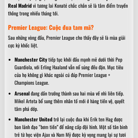
Real Madrid
vì tương lai Konaté chắc chắn sẽ là tâm điểm truyền
thông trong nhiều tháng tới.
Premier League: Cuộc đua tam mã?
Sau những vòng đầu, Premier League cho thấy đây sẽ là mùa giải
cực kỳ khốc liệt.
Manchester City
tiếp tục khởi đầu mạnh mẽ dưới thời Pep
Guardiola, với Erling Haaland vẫn nổ súng đều đặn. Mục tiêu
của họ không gì khác ngoài cú đúp Premier League +
Champions League.
Arsenal
đang dần trưởng thành sau hai mùa về nhì liên tiếp.
Mikel Arteta bổ sung thêm nhân tố mới ở hàng tiền vệ, quyết
tâm phá dớp.
Manchester United
trở lại cuộc đua khi Erik ten Hag được
ban lãnh đạo “bơm tiền” để nâng cấp đội hình. Một số tân binh
trẻ từ học viện Ajax và Nam Mỹ được kỳ vọng mang lại sự tươi