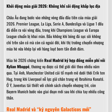
Khởi động mùa giải 2026: Không khí sôi động khắp lục địa
Châu Âu đang bước vào những vòng đấu đầu tiên của mùa giải
2026. Premier League, La Liga, Serie A, Bundesliga và Ligue 1 đều
đã diễn ra vài vòng đấu, trong khi Champions League và Europa
League chuẩn bị khai màn. Bầu không khí bóng đá sục sôi không
chỉ trên sân cỏ mà còn cả ngoài đời, khi thị trường chuyển nhượng
mùa hè vừa khép lại với hàng loạt bom tấn đình đám.
Mùa hè 2026 chứng kiến
Real Madrid ký hợp đồng miễn phí với
Kylian Mbappé
, thương vụ được cả thế giới dõi theo nhiều năm
qua. Tại Anh, Manchester United cải tổ mạnh mẽ dưới thời Erik ten
Hag, trong khi Liverpool nỗ lực giữ chân trung vệ Ibrahima Konaté.
Ở Ý, Juventus tái thiết với chính sách chuyển nhượng trẻ, còn
Bayern Munich bước vào giai đoạn mới sau khi chia tay nhiều công
thần.
Real Madrid và “kỷ nguyên Galacticos mới”