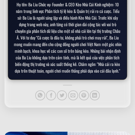
Họ tên: Ba Liu Chức vụ: Founder & CEO Kèo Nhà Cái Kinh nghiệm: 10
Bóng Đá Đầu Tiên Trong Lịch Sử
năm trong lĩnh vực Phân tích tỷ lệ kèo & Quản trị rủi ro cá cược. Tiểu
sử: Ba Liu là người sáng lập và điều hành Kèo Nhà Cái. Trước khi xây
Phong Cách Thời Trang Của Beckham Chưa Bao
➤
Giờ Lỗi Thời – Biểu Tượng Nam Giới
dựng trang web này, anh từng có thời gian dài cộng tác với vai trò
chuyên gia phân tích dữ liệu cho một số nhà cái lớn tại thị trường Châu
Á. Với tư duy "Cá cược là đầu tư, không phải trò chơi may rủi", Ba Liu
Đẳng Cấp CR7: Chi 1.400 Tỷ Mua Máy Bay Riêng
➤
Gulfstream G650
mong muốn mang đến cho cộng đồng người chơi Việt Nam một góc nhìn
minh bạch, khoa học về các con số trên bảng kèo. Những bài nhận định
Top 5 Siêu Xe Đắt Nhất Trong Bộ Sưu Tập Của
của Ba Liu không dựa trên cảm tính, mà là kết quả của việc phân tích
➤
Kylian Mbappe
biến động thị trường và xác suất thống kê. Châm ngôn: "Nhà cái ra kèo
dựa trên thuật toán, người chơi muốn thắng phải dựa vào cái đầu lạnh."
Cuộc Sống Giản Dị Của Messi Bên Vợ Con – Hạnh
➤
Phúc Trong Sự Bình Yên
CDM trong bóng đá là gì? Tìm hiểu chi tiết
➤
CAM trong bóng đá là gì?
➤
RW trong bóng đá là gì – Tìm hiểu chi tiết vị trí RW
➤