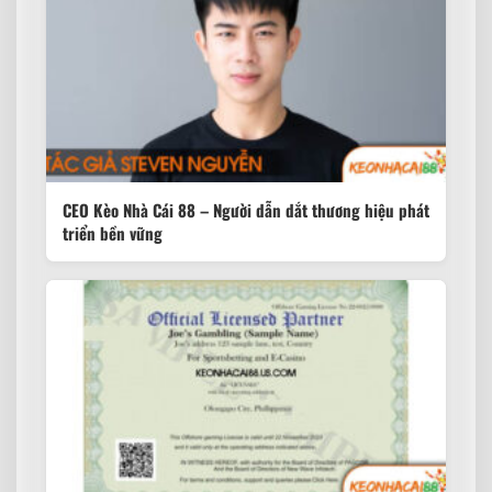
CEO Kèo Nhà Cái 88 – Người dẫn dắt thương hiệu phát
triển bền vững