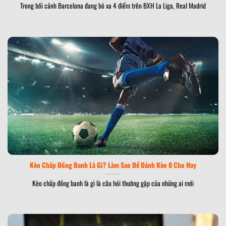
Trong bối cảnh Barcelona đang bỏ xa 4 điểm trên BXH La Liga, Real Madrid
Kèo Chấp Đồng Banh Là Gì? Làm Sao Để Đánh Kèo 0 Cho Hay
Kèo chấp đồng banh là gì là câu hỏi thường gặp của những ai mới