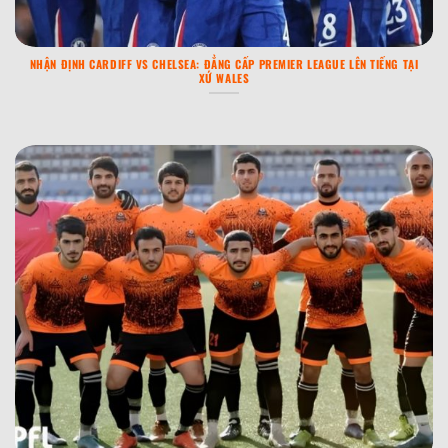
NHẬN ĐỊNH CARDIFF VS CHELSEA: ĐẲNG CẤP PREMIER LEAGUE LÊN TIẾNG TẠI
XỨ WALES