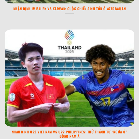
NHẬN ĐỊNH IMISLI FK VS KARVAN: CUỘC CHIẾN SINH TỒN Ở AZERBAIJAN
NHẬN ĐỊNH U22 VIỆT NAM VS U22 PHILIPPINES: THỬ THÁCH TỪ “NGỰA Ô”
ĐÔNG NAM Á